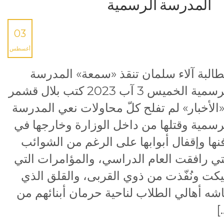
المدرسة الرسمية
03
أغسطس
طالبة آلاء سلمان تنقذ «سمعة» المدرسة
الرسمية الخميس 3 آب 2023 كتب بلال قشمر
«الأخبار» لم تفلح كلّ محاولات نعي المدرسة
رسمية وقتلها من داخل الوزارة وخارجها في
نها وإقفال أبوابها على الرغم من الشوائب
تي رافقت العام الدراسي، والمؤامرات التي
كت ونُفّذت من ذوي القربى، والقلق الذي
شه أهالي الطلاب لناحية حرمان أبنائهم من
[