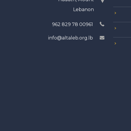
Lebanon
00961 78 829 962
info@altaleb.org.lb