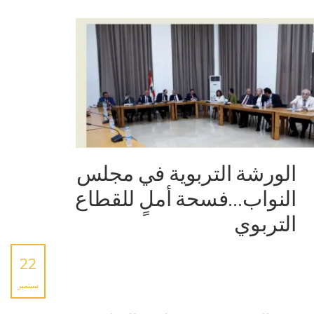
الورشة التربوية في مجلس
النواب…فسحة أملٍ للقطاع
التربوي
22
سبتمبر