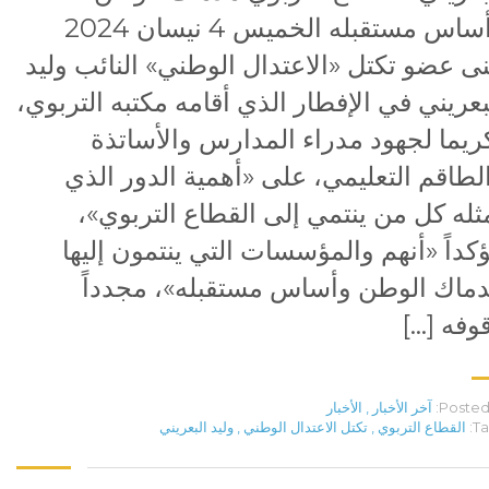
وأساس مستقبله الخميس 4 نيسان 2024
نى عضو تكتل «الاعتدال الوطني» النائب وليد
بعريني في الإفطار الذي أقامه مكتبه التربوي،
ريما لجهود مدراء المدارس والأساتذة
لطاقم التعليمي، على «أهمية الدور الذي
ثله كل من ينتمي إلى القطاع التربوي»،
كداً «أنهم والمؤسسات التي ينتمون إليها
ماك الوطن وأساس مستقبله»، مجدداً
وفه […]
Posted 
آخر الأخبار
,
الأخبار
Ta
القطاع التربوي
,
تكتل الاعتدال الوطني
,
وليد البعريني