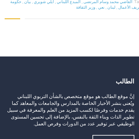
Ta
القاضي محمد وسام المرتضى
,
المبدع اللبناني
,
ايلي شويري
,
بيان
,
حكومة
يف الأعمال
,
لبنان
,
نعي
,
وزير الثقافة
الطالب
إنَّ موقع الطالب هو موقع متخصص بالشأن التربوي اللبناني
ويُعنى بنشر الأخبار الخاصة بالمدارس والجامعات والمعاهد كما
يقدم خدمات وفرصًا لكسب المزيد من العلم والمعرفة في سبيل
تطوير الذات وبناء الثقة بالنفس، بالإضافة إلى تحسين المستوى
الوظيفي عبر توفير عدد من الدورات وفرص العمل.