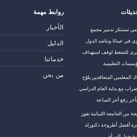
حديثات
روابط مهمة
الأخبار
مي تستنكر تدمير مجمع
ي في عيناثا وتناشد الدول
الدليل
برى للضغط لوقف استهداف
خدماتنا
ؤسسات التعليمية
من نحن
 المعلمين المتعاقدين يلوّح
ضراب مع بداية العام الدراسي
تأخر رفع أجر الساعة
ة من الجامعة اللبنانية تفوز
ئزة أفضل أطروحة دكتوراه
ية حول المرأة