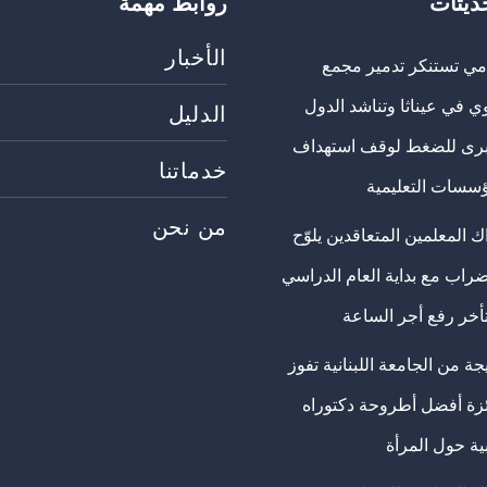
حديثات
روابط مهمة
الأخبار
مي تستنكر تدمير مجمع
ي في عيناثا وتناشد الدول
الدليل
برى للضغط لوقف استهداف
خدماتنا
ؤسسات التعليمية
من نحن
 المعلمين المتعاقدين يلوّح
ضراب مع بداية العام الدراسي
تأخر رفع أجر الساعة
ة من الجامعة اللبنانية تفوز
ئزة أفضل أطروحة دكتوراه
ية حول المرأة