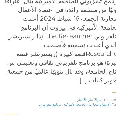
نامج تلفزيوني للجامعة الأميركية ينال اعترافًا
ليًا من منظمة رائدة في اعتماد الأعمال
التجارية الجمعة 16 شباط 2024 أعلنت
جامعة الأميركية في بيروت أن البرنامج
التلفزيوني The Researcher (ذا ريسيرتشر)
لذي أعيدت تسميته فأصبحت
Researcherقصة كبيرة (ريسيرتشر قصة
يرة) هو برنامج تلفزيوني ثقافي وتعليمي من
تاج الجامعة، وقد نال تنويهًا عالميًا من جمعية
وير كليات […]
Posted 
آخر الأخبار
,
الأخبار
Ta
الأعمال التجارية
,
الجامعة الأميركية
,
برنامج تلفزيوني