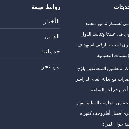
حديثات
روابط مهمة
الأخبار
مي تستنكر تدمير مجمع
ي في عيناثا وتناشد الدول
الدليل
برى للضغط لوقف استهداف
خدماتنا
ؤسسات التعليمية
من نحن
 المعلمين المتعاقدين يلوّح
ضراب مع بداية العام الدراسي
تأخر رفع أجر الساعة
ة من الجامعة اللبنانية تفوز
ئزة أفضل أطروحة دكتوراه
ية حول المرأة