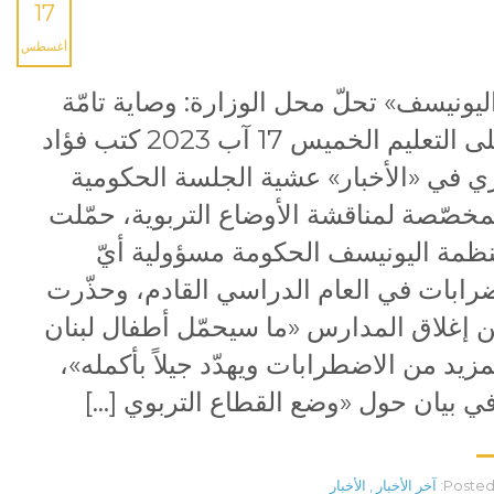
17
أغسطس
ليونيسف» تحلّ محل الوزارة: وصاية تامّة
على التعليم الخميس 17 آب 2023 كتب فؤاد
ي في «الأخبار» عشية الجلسة الحكومية
مخصّصة لمناقشة الأوضاع التربوية، حمّلت
ظمة اليونيسف الحكومة مسؤولية أيّ
رابات في العام الدراسي القادم، وحذّرت
 إغلاق المدارس «ما سيحمّل أطفال لبنان
مزيد من الاضطرابات ويهدّد جيلاً بأكمله»،
ي بيان حول «وضع القطاع التربوي […]
Posted 
آخر الأخبار
,
الأخبار