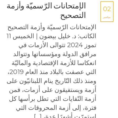
الإمتحانات الرّسميّة وأزمة
02
التصحيح
نوفمبر
الإمتحانات الرّسميّة وأزمة التصحيح
الكاتب: د. خليل بيضون | الخميس 11
تموز 2024 تتوالى الأزمات في
مرافق الدولة ومؤسساتها وتتوالد
انعكاسا للأزمة الإقتصادية والماليّة
التي عصفت بالبلاد منذ العام 2019،
ومنذ ذلك التّاريخ ينام اللبنانيّون على
أزمة ويستفيقون على أزمات، فمن
أزمة النّفايات التي تطل برأسها كل
فترة، إلى أزمة المحروقات التي
استمرّت أشهرًا عدة، […]