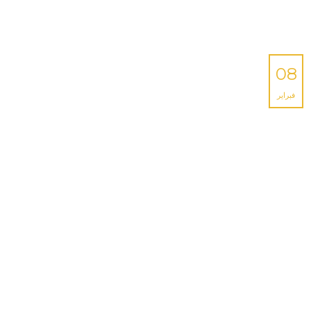
08
فبراير