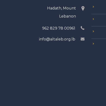
Hadath, Mount
Lebanon
00961 78 829 962
info@altaleb.org.lb