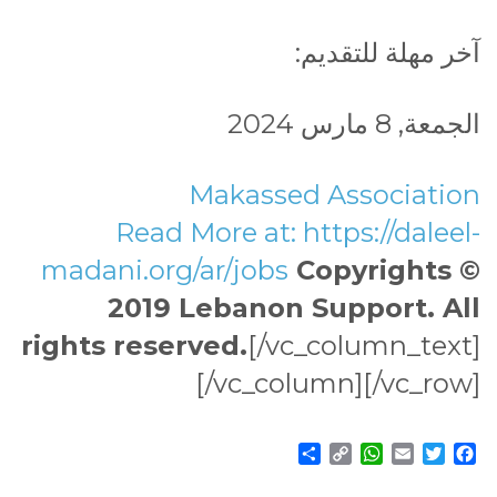
آخر مهلة للتقديم:
الجمعة, 8 مارس 2024
Makassed Association
Read More at:
https://daleel-
madani.org/ar/jobs
Copyrights ©
2019 Lebanon Support. All
rights reserved.
[/vc_column_text]
[/vc_column][/vc_row]
Share
WhatsApp
Copy
Email
Twitter
Facebook
Link