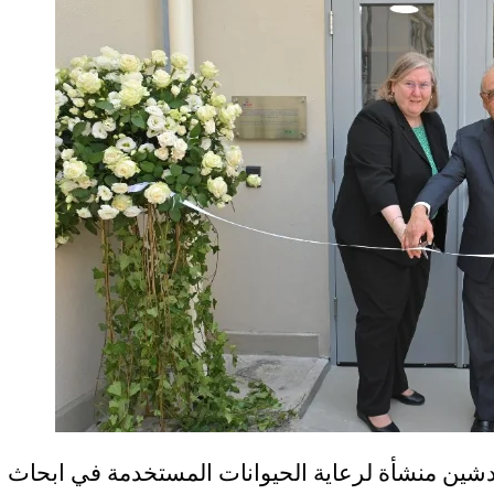
لت الجامعة اللبنانية الاميركية LAU بتدشين منشأة لرعاية الحيوانات المستخدمة في ابحاث