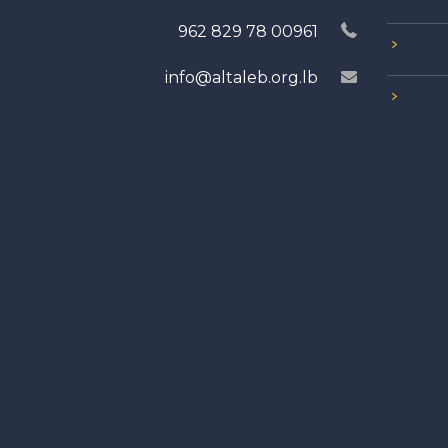
00961 78 829 962
info@altaleb.org.lb