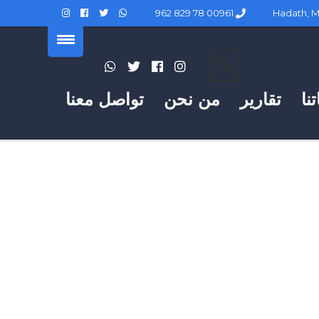
00961 78 829 962
نا
تقارير
من نحن
تواصل معنا