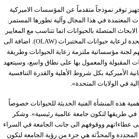
هيز توفر نموذجاً متقدماً عن المؤسسات الاميركية
 المعتمدة في هذا المجال وآلية تطورها المستمر.
لابحاث المتصلة بالحيوانات انما تتناسب مع المعايير
الاخلاقية المعتمدة لدى مكتب الولايات المتحدة لرعاية حيوانات المختبرات (OLAW). اضافة الى
هم لجنة مؤسساتية ملتزمة رعاية الحيوانات وطريقة
سات المقبولة والمعمول بها على نطاق واسع، وسيتعهد
نية الأميركية بكل شروط الأهلية والقدرة التنافسية
لية في الولايات المتحدة».
ة هذه المنشأة الفنية الحديثة للحيوانات خصوصاً
عة في طريقها لتكون جامعة عالمية رئيسية». وشكر
ى عطاءاتهم ووقوفهم الى جانب الجامعة في السراء
لمجددة والمحدَّثة هي جزء من رؤية الجامعة لتكون