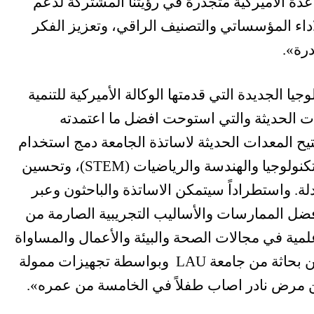
عدة الاميركية متجذرة في رؤيتنا المشتركة لدعم
اء المؤسساتي والتصنيف الراقي، وتعزيز الفكر
ادرة».
ا الجديدة التي قدمتها الوكالة الأميركية للتنمية
ي الممارسات الحديثة والتي استوحت افضل ما اعتمدته
يح المعدات الحديثة لاساتذة الجامعة دمج استخدام
التكنولوجيا المبتكرة في تدريس العلوم والتكنولوجيا والهندسة والرياضيات (STEM)، وتحسين
. واستطراداً سيتمكن الاساتذة والباحثون وعبر
ل الممارسات والأساليب التجريبية الصارمة من
مية في مجالات الصحة والبيئة والأعمال والمساواة
الاجتماعية وغيرها من الامور. ومؤخراً، تمكن بحاثة من جامعة LAU وبواسطة تجهيزات ممولة