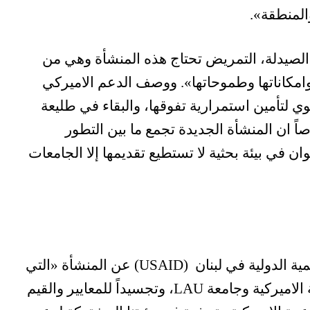
 والمنطقة».
الصيدلة، التمريض تحتاج هذه المنشأة وهي من
 وامكاناتها وطموحاتها». ووصف الدعم الاميركي
 بأنه «شريان حيوي لتأمين استمرارية تفوقها، والبقاء في طليعة
اً ان المنشأة الجديدة تجمع ما بين التطور
وان في بيئة بحثية لا تستطيع تقديمها إلا الجامعات
بدورها، تحدثت مديرة الوكالة الاميركية للتنمية الدولية في لبنان (USAID) عن المنشأة «التي
تشكل نموذجاً عن الشراكة ما بين الحكومة الاميركية وجامعة LAU، وتجسيداً للمعايير والقيم