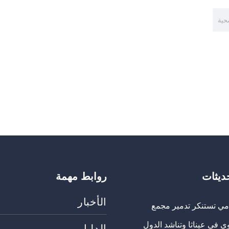
حية
حديثات
روابط مهمة
الأخبار
مي تستنكر تدمير مجمع
ي في عيناثا وتناشد الدول
الدليل