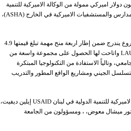
 الطبية والصحية بلغت كلفتها 1.3 مليون دولار اميركي ممولة من الوكالة الاميركية للتنمية
الدولية (USAID) بواسطة برنامج تمويل المدارس والمستشفيات الاميركية في الخارج (ASHA)،
ولفتت الجامعة في بيان الى أن «هذا المشروع يندرج ضمن إطار اربعة منح مهمة تبلغ قيمتها 4.9
مليون دولار اميركي، حصلت عليها جامعة LAU واتاحت لها الحصول على مجموعة واسعة من
معي، وتالياً الاستفادة من التكنولوجيا المبتكرة
لتسلسل الجيني ومشاريع الواقع المطور والتدريب
حضر حفل التدشين كل من مديرة الوكالة الاميركية للتنمية الدولية في لبنان USAID إيلين ديفيت،
امعة اللبنانية الاميركية LAU الدكتور ميشال معوض، ، ومسؤولون من الجامعة