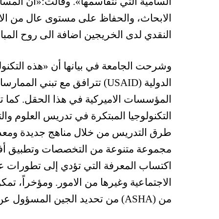
السامية التي نتقاسمها». وقالت:«ان المسا
الابحاث، والحفاظ على مستوى عال من الاد
النقدي لدى الخريجين اضافة الى روح المب
وشرحت الجامعة في بيانها أن «هذه التكنولوجي
الدولية (USAID) تترافق مع تبن
المؤسسات الاميركية في هذا الحقل. كما تت
طرق التدريس من خلال مناهج جديدة ومعدلة
مجموعة متنوعة من التخصصات وتطبيق أفض
اكتساب المعرفة التي تؤدي إلى تطورات عل
من (ASHA) من تحديد الجين المسؤول عن مرض نادر اصاب طفلاً في الخامسة من عمره».