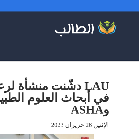
LAU دشّنت منشأة لر
وASHA
الإثنين 26 حزيران 2023