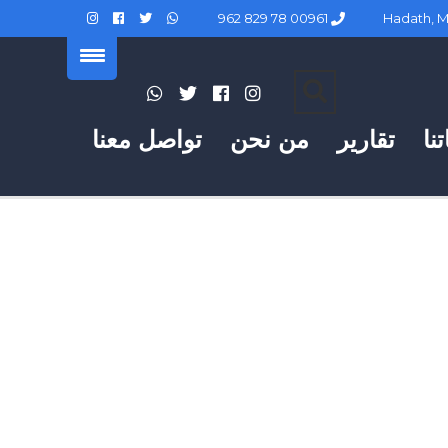
00961 78 829 962
نا
تقارير
من نحن
تواصل معنا