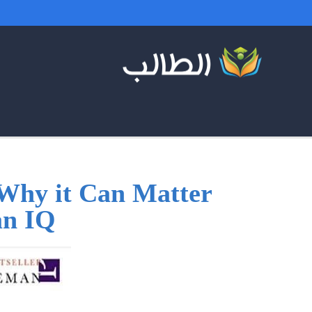
 Why it Can Matter
n IQ?