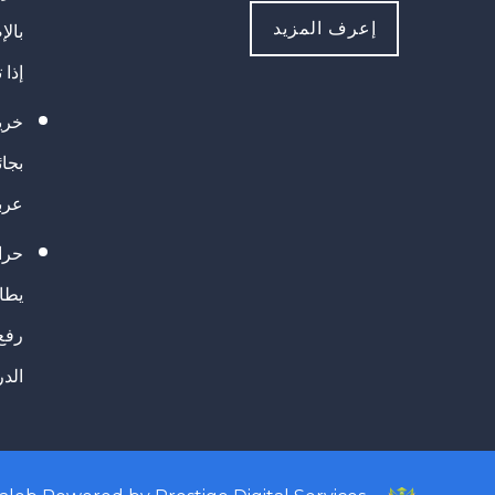
إعرف المزيد
بالإ
إذا 
خريج
بجا
عرب
حرا
يطال
رفع
الد