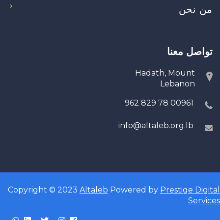
من نحن
تواصل معنا
Hadath, Mount
Lebanon
00961 78 829 962
info@altaleb.org.lb
Copyright © 2023
Altaleb
Powered by
Prestige Digital
Services