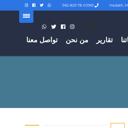
00961 78 829 962
نا
تقارير
من نحن
تواصل معنا