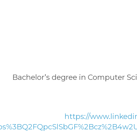
Bachelor’s degree in Computer Sci
https://www.linked
rp_jobs%3BQ2FQpcSlSbGF%2Bcz%2B4