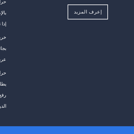
حراك
إعرف المزيد
بالإ
إذا 
خريج
بجا
عرب
حرا
يطال
رفع
الد