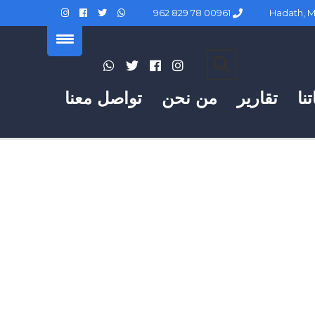
00961 78 829 962
نا
تقارير
من نحن
تواصل معنا