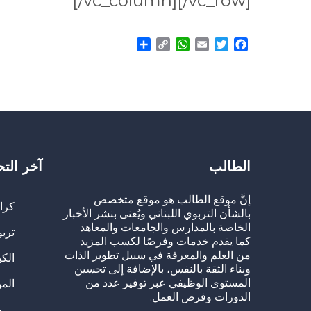
[/vc_column][/vc_row]
Share
WhatsApp
Copy
Email
Twitter
Facebook
Link
الطالب
آخر الت
إنَّ موقع الطالب هو موقع متخصص
كرا
بالشأن التربوي اللبناني ويُعنى بنشر الأخبار
الخاصة بالمدارس والجامعات والمعاهد
تربو
كما يقدم خدمات وفرصًا لكسب المزيد
من العلم والمعرفة في سبيل تطوير الذات
الك
وبناء الثقة بالنفس، بالإضافة إلى تحسين
المستوى الوظيفي عبر توفير عدد من
الم
الدورات وفرص العمل.