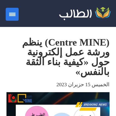
gation
(Centre MINE) ينظم
ورشة عمل إلكترونية
حول «كيفية بناء الثقة
بالنفس»
الخميس 15 حزيران 2023