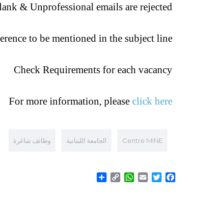
lank & Unprofessional emails are rejected
erence to be mentioned in the subject line
Check Requirements for each vacancy
For more information, please
click here
Centre MINE
الجامعة اللبنانية
وظائف شاغرة
Share
WhatsApp
Copy
Email
Twitter
Facebook
Link