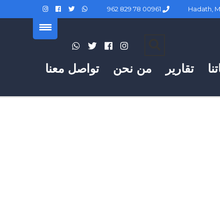
00961 78 829 962
نا
تقارير
من نحن
تواصل معنا