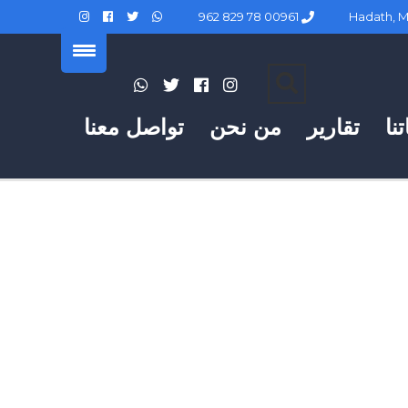
00961 78 829 962
نا
تقارير
من نحن
تواصل معنا