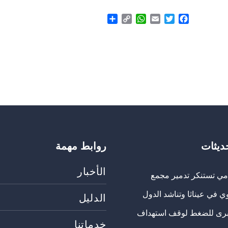
Share
WhatsApp
Copy
Email
Twitter
Facebook
Link
حديثات
روابط مهمة
الأخبار
مي تستنكر تدمير مجمع
ي في عيناثا وتناشد الدول
الدليل
برى للضغط لوقف استهداف
خدماتنا