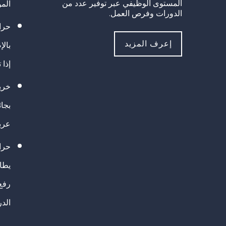
المستوى الوظيفي عبر توفير عدد من
الم
الدورات وفرص العمل.
حراك
إعرف المزيد
بالإ
إذا 
خريج
بجا
عرب
حرا
يطال
رفع
الد