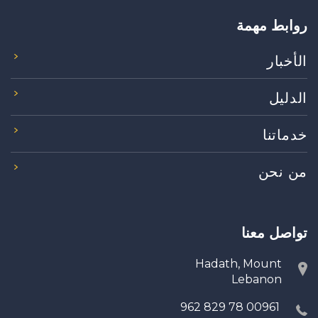
روابط مهمة
الأخبار
الدليل
خدماتنا
من نحن
تواصل معنا
Hadath, Mount
Lebanon
00961 78 829 962