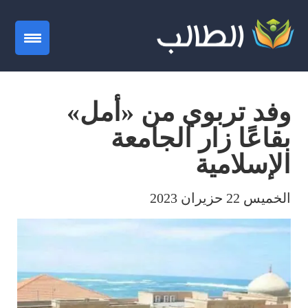
gation
وفد تربوي من «أمل»
بقاعًا زار الجامعة
الإسلامية
الخميس 22 حزيران 2023