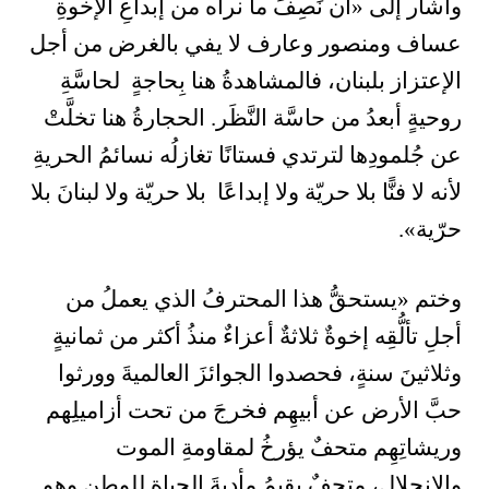
وأشار إلى «أن نَصِفَ ما نراه من إبداعِ الإخوةِ
عساف ومنصور وعارف لا يفي بالغرض من أجل
الإعتزاز بلبنان، فالمشاهدةُ هنا بِحاجةٍ لحاسَّةِ
روحيةٍ أبعدُ من حاسَّة النَّظَر
.
الحجارةُ هنا تخلَّتْ
عن جُلمودِها لترتدي فستانًا تغازلُه نسائمُ الحريةِ
لأنه لا فنًّا بلا حريّة ولا إبداعًا بلا حريّة ولا لبنانَ بلا
حرّية».
وختم «يستحقُّ هذا المحترفُ الذي يعملُ من
أجلِ تألُّقِه إخوةٌ ثلاثةٌ أعزاءٌ منذُ أكثر من ثمانيةٍ
وثلاثينَ سنةٍ، فحصدوا الجوائزَ العالميةَ وورثوا
حبَّ الأرض عن أبيهِم فخرجَ من تحت أزاميلِهم
وريشاتِهِم متحفٌ يؤرخُ لمقاومةِ الموت
والإنحلال، متحفٌ يقيمُ مأدبةَ الحياة للوطن وهو