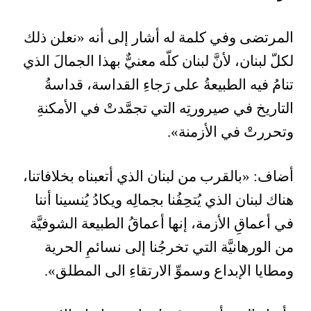
المرتضى وفي كلمة له أشار إلى أنه «نعلن ذلك
لكلّ لبنان، لأنَّ لبنان كلّه معنيٌّ بهذا الجمالَ الذي
تنامُ فيه الطبيعةُ على رَجاءِ القداسة، قداسةُ
التاريخ في صيرورتِه التي تجمَّدتْ في الأمكنةِ
وتحررتْ في الأزمنة
«
.
أضاف: «بالقرب من لبنان الذي أتعبناه بخلافاتنا،
هناك لبنان الذي يُتحِفُنا بجمالِه ويكادُ يُنسينا أننا
في أعماقِ الأزمة، إنها أعماقُ الطبيعة الشوفيَّة
من الورهانيَّة التي تخرجُنا إلى نسائمِ الحرية
ومطايا الإبداع وسموِّ الارتقاءِ الى المطلق»
.