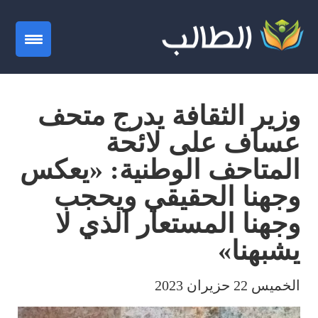
gation
وزير الثقافة يدرج متحف
عساف على لائحة
المتاحف الوطنية: «يعكس
وجهنا الحقيقي ويحجب
وجهنا المستعار الذي لا
يشبهنا»
الخميس 22 حزيران 2023