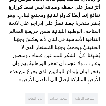
أثرٌ نصرُّ على حفظه وصيانته ليس فقط كوزارةِ
ثقافةٍ إنما أيضًا كدولةٍ لبنانيةٍ ومجتمعٍ لبنانيٍ، وهو
يُعتَبَر مفخرةً جعلنا نصرُّ على إدراجِهِ على لائحة
المتاحف الوطنية اللبنانية ضمن خريطةِ المعالم
الثقافية الأساسية في لبنان لأنه يعكسُ وجهَنا
الحقيقيَّ ويحجبُ وجهَنا المُستعارَ الذي لا
يُشبِهُنا
.
كلُّ الشكر للمبدعين عساف ومنصور
وعارف، ولا عجب أن تفخرَ الورهانيةُ بهم وأن
يفخرَ لبنان بإبداعِ اللبنانيين الذي يخرجُ من هذه
الأرضِ المباركةِ ليصلَ الى أقاصي الأرض».
المتاحف الوطنية
متحف عساف
وزير الثقافة