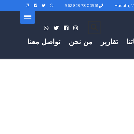
00961 78 829 962
نا
تقارير
من نحن
تواصل معنا