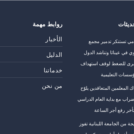
حديثات
روابط مهمة
الأخبار
مي تستنكر تدمير مجمع
ي في عيناثا وتناشد الدول
الدليل
برى للضغط لوقف استهداف
خدماتنا
ؤسسات التعليمية
من نحن
 المعلمين المتعاقدين يلوّح
ضراب مع بداية العام الدراسي
تأخر رفع أجر الساعة
ة من الجامعة اللبنانية تفوز