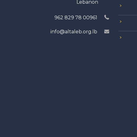
Lebanon
00961 78 829 962
info@altaleb.org.lb