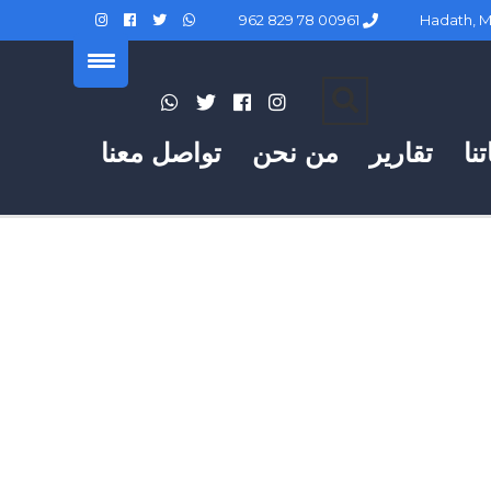
00961 78 829 962
نا
تقارير
من نحن
تواصل معنا