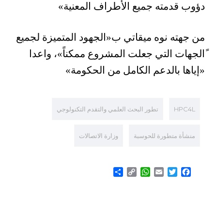
دؤوب قدمته جميع الأطراف المعنية»
من جهته نوه ميقاتي ب«
الجهود المتميزة لجميع
ًالجهات التي جعلت المشروع ممكناً»
، واعدا
«
إياها بالدعم الكامل من الحكومة»
HPC4L
تطور البحث العلمي والتقدم التكنولوجي
منشأة متطورة للحوسبة
وزارة الاتصالات
Share
WhatsApp
Copy
Email
Twitter
Facebook
Link