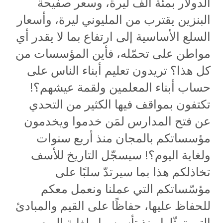
الدولار بمئة ألف ليرة، وسعر صفيحة
البنزين يقترب من المليوني ليرة، وأسعار
السلع الأساسية إلى ارتفاع بما لا يقدر أي
مواطن على تحمّله، فأين المؤسسات من
كل هذا؟ تريدون تعليم أبناء الناس على
حساب أبناء المعلمين ولقمة عيشهم؟!
تكتفون بمواقف فيها الكثير من التحدي
عن فتح المدارس لمَن خدموا ويخدمون
مؤسساتكم بالمجان منذ أربع سنوات
ولغاية اليوم؟! سيسجّل التاريخ للأسف
تخاذلكم هذا بما سيرتدّ سلبًا على
مؤسّساتكم التي عملنا ونعمل معكم
للحفاظ عليها، حفاظًا على القيم والمبادئ
التي تمثّلها منذ تأسيسها ولغاية اليوم.