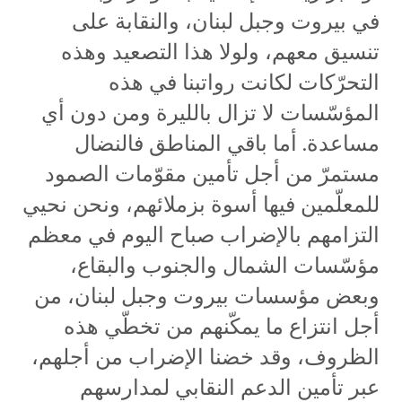
في بيروت وجبل لبنان، والنقابة على
تنسيق معهم، ولولا هذا التصعيد وهذه
التحرّكات لكانت رواتبنا في هذه
المؤسّسات لا تزال بالليرة ومن دون أي
مساعدة. أما باقي المناطق فالنضال
مستمرّ من أجل تأمين مقوّمات الصمود
للمعلّمين فيها أسوة بزملائهم، ونحن نحيي
التزامهم بالإضراب صباح اليوم في معظم
مؤسّسات الشمال والجنوب والبقاع،
وبعض مؤسسات بيروت وجبل لبنان، من
أجل انتزاع ما يمكّنهم من تخطّي هذه
الظروف، وقد خضنا الإضراب من أجلهم،
عبر تأمين الدعم النقابي لمدارسهم