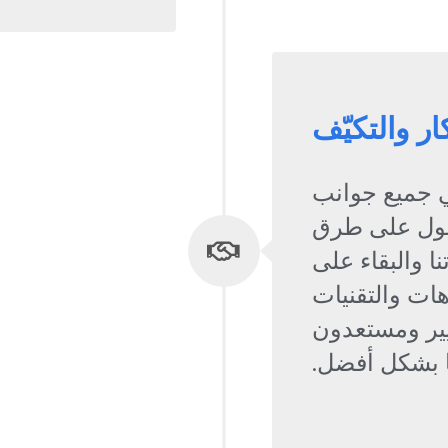
كار والتكيّف
في جميع جوانب
صول على طرق
ا والبقاء على
هات والتقنيات
يير ومستعدون
ا بشكل أفضل.