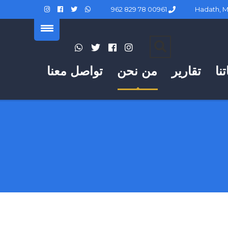
00961 78 829 962
نا
تقارير
من نحن
تواصل معنا