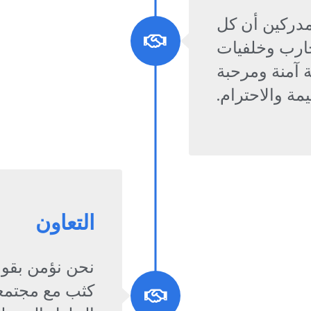
 مدركين أن كل
رب وخلفيات
 آمنة ومرحبة
مة والاحترام.
التعاون
نحن نؤمن بقوة
كثب مع مجتمعن