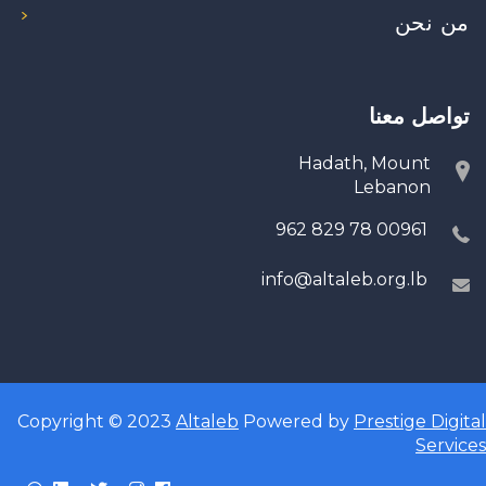
من نحن
تواصل معنا
Hadath, Mount
Lebanon
00961 78 829 962
info@altaleb.org.lb
Copyright © 2023
Altaleb
Powered by
Prestige Digital
Services