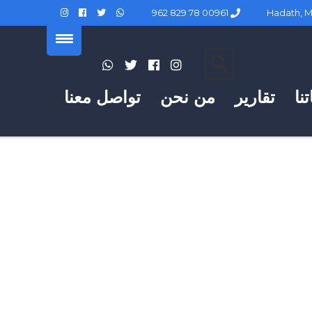
00961 78 829 962
نا
تقارير
من نحن
تواصل معنا