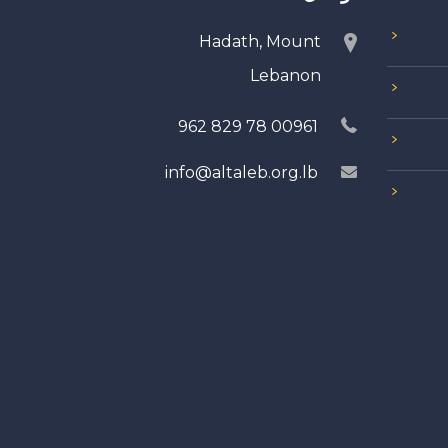
Hadath, Mount
Lebanon
00961 78 829 962
info@altaleb.org.lb