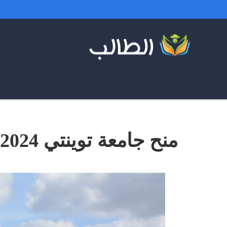
منح جامعة توينتي 2024 هولندا ممولة بالكامل