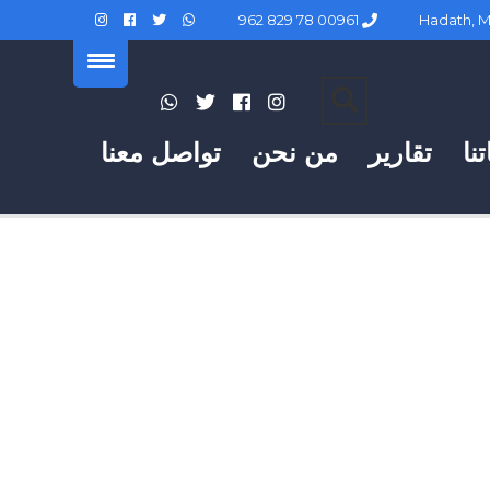
00961 78 829 962
نا
تقارير
من نحن
تواصل معنا