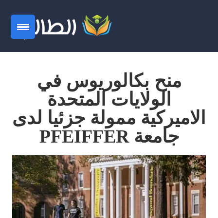
منح بكالوريوس في
الولايات المتحدة
الاميركية ممولة جزئيا لدى
جامعة PFEIFFER