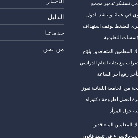
الأخبار
مي تستنكر تدمير مجمع
ي في عيناثا وتناشد الدول
الدليل
برى للضغط لوقف استهداف
خدماتنا
ؤسسات التعليمية
من نحن
 المعلمين المتعاقدين يلوّح
ضراب مع بداية العام الدراسي
تأخر رفع أجر الساعة
ة من الجامعة اللبنانية تفوز
ئزة أفضل أطروحة دكتوراه
ية حول المرأة
ك المعلمين المتعاقدين
ب بالإسراع في تنفيذ قانون