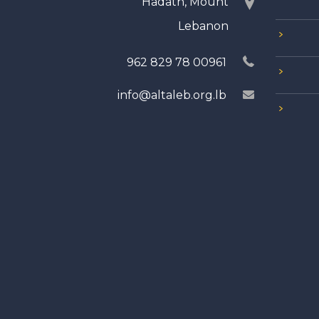
Hadath, Mount
Lebanon
00961 78 829 962
info@altaleb.org.lb