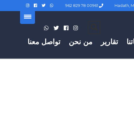
00961 78 829 962
نا
تقارير
من نحن
تواصل معنا