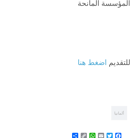
المؤسسة المانحة
للتقديم
اضغط هنا
ألمانيا
Share
WhatsApp
Copy
Email
Twitter
Facebook