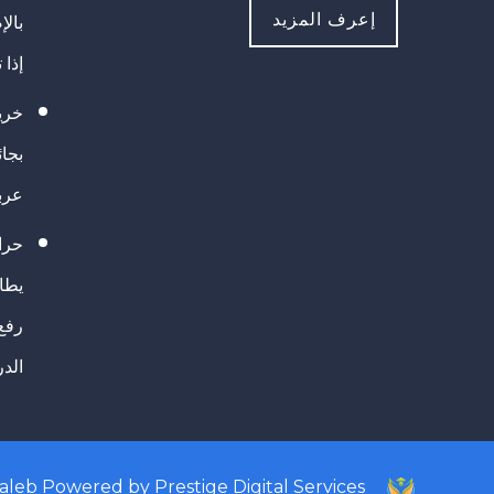
إعرف المزيد
بالإ
إذا 
خريج
بجا
عرب
حرا
يطال
رفع
الد
taleb
Powered by
Prestige Digital Services