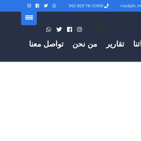
00961 78 829 962
نا
تقارير
من نحن
تواصل معنا