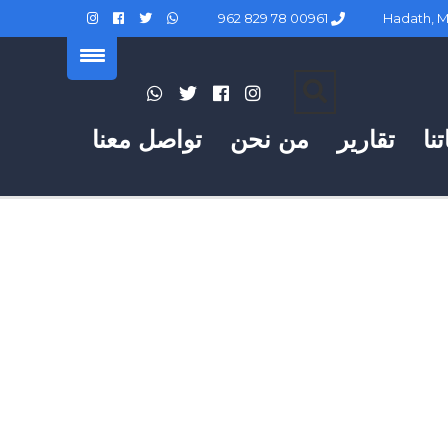
00961 78 829 962
نا
تقارير
من نحن
تواصل معنا