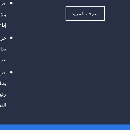
حراك
إعرف المزيد
بالإ
إذا 
خريج
بجا
عرب
حرا
يطال
رفع
الد