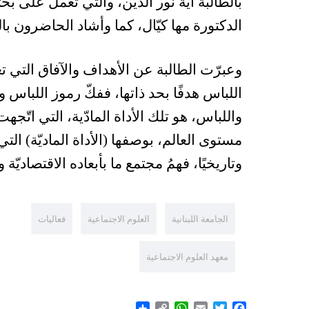
بالطالبة آية نور الدين، والتي تعمل على بحثه
الدكتورة مها كيّال، كما وأشاد الحاضرون ب
وعبرّت الطالبة عن الأهداف والآفاق التي 
اللباس هدفًا بحد ذاتها، ففكّ رموز اللباس 
واللباس، هو تلك الأداة المادّية، التي اتّ
مستوى العالم، بوصفها (الأداة الماديّة) الت
وتاريخيًا، فهمُ مجتمع ما بأبعاده الاقتصاديّة 
الجامعة اللبنانية
العلوم الاجتماعية
فعاليات
معهد العلوم الاجتماعية
Share
WhatsApp
Copy
Email
Twitter
Facebook