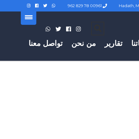
00961 78 829 962
نا
تقارير
من نحن
تواصل معنا