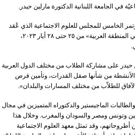
ّة في الجامعة اللبنانية الدكتورة مارلين حيدر.
مر الخامس للمجلس للعلوم الاجتماعية الذي عُقد
في بيروت بعنوان «إنتاج المعرفة النقديّة في المنطقة العربية» من ٢٥ حتى ٢٨ أيار ٢٠٢٣،
ين حيدر على مشاركة الطلاب من مختلف الدول العربية
 الأنشطة من شأنها صقل القدرات، وتأمين فرص
الآفاق للطلاّب من مختلف المسارات والبلدان».
والطالبات الماجيستير والدكتوراه المتميزين في مجال
طين وتونس ومصر والسودان والمغرب. وخلال هذا
أطروحاتهم، وقد تمثل معهد العلوم الاجتماعية