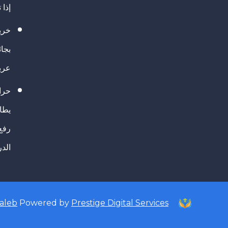
إذا 
خريج
بجا
عرب
حرا
يطال
رفع
الد
taleb
Powered by
Prestige Digital Services