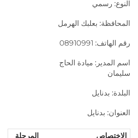
النوع: رسمي
المحافظة: بعلبك الهرمل
رقم الهاتف: 08910991
اسم المدير: ميادة الحاج
سليمان
البلدة: بدنايل
العنوان: بدنايل
الاختصاص
المرحلة