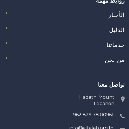
روابط مهمة
الأخبار
الدليل
خدماتنا
من نحن
تواصل معنا
Hadath, Mount
Lebanon
00961 78 829 962
info@altaleb.org.lb