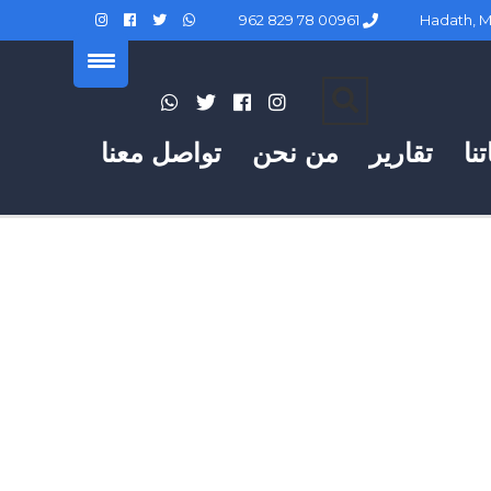
00961 78 829 962
نا
تقارير
من نحن
تواصل معنا