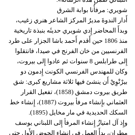
شويري: مرفأُنا بوابة الشرق
أَدار الندوةَ مديرُ المركز الشاعر هنري زغيب،
وبدأَ المحاضر إِدي شويري حديثَه بنبذة تاريخية
منذ 1806 حين أَقدم أَحمد باشا الجزار على طرد
الفرنسيين من خان الفرنج في صيدا، فانتقلوا
إِلى طرابلس 8 سنوات ثم عادوا إِلى بيروت،
وكان للمهندس الفرنسي الكونت إِدمون دو
بيرْتْوِيْ أَن ينشئ فيها ثلاثة مشاريع كبرى: شق
طريق بيروت دمشق (1858)، تفعيل القرار
العثماني بإِنشاء مرفأ بيروت (1887)، إِنشاء خط
السكك الحديدية في مار مخايل (1895).
وإِذ آل امتيازُ إِنشاء المرفأ إِلى اللبناني يوسف
مطران، بدأَ العمل في إِنشاء الحوض الأَول حتى