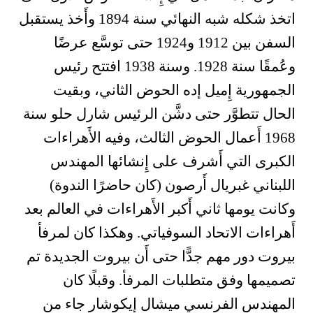
اتخذ شكله شبه النهائي سنة 1894 وأَخذ يستقبل
السفن بين 1912 و1924 حتى توسَّع عرضًا
وعُمقًا سنة 1928. وسنة 1938 افتتح رئيس
الجمهورية إِميل إده الحوض الثاني، وبقيت
الحال تتطوَّر حتى دشَّن الرئيس شارل حلو سنة
1968 أَعمال الحوض الثالث، وفيه الأَهراءات
الكبرى التي أَشرف على إِنشائها المهندس
اللبناني غبريال أَرصون (كان حاضرًا الندوة)
وكانت يومها ثاني أَكبر الأَهراءات في العالم بعد
أَهراءات الاتحاد السوفياتي. وهكذا كان لمرفأ
بيروت دور مهم جدًّا حتى أَن بيروت الجديدة تم
تصميمها وفق متطلبات المرفأ. وقبلًا كان
المهندس الفرنسي ميشال إِيكوشار جاء من