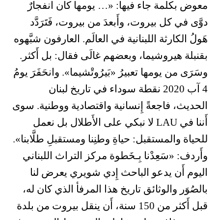
معوض بكلمة جاء فيها: «… يومها كان انفجارٌ
دوَّى في كل بيروت، وأَبعدَ من بيروت، فَتَرَدَّد
هَولُ الكارثة اللبنانية في العالَم. العارفون شبَّهوه
بقنبلة هيروشيما، وبعضهم غالَى فقال: بل أَكثر.
وسَرَى من يومها تعبيرُ «بَيرُوتْشيما». وانحَفَرَ يومُ
4 آب 2020 نقطة سوداء في تاريخ لبنان
الحديث، فاجعةً إِنسانية واقتصادية ووطنية. سوى
أَننا في LAU لا نبكي على الأَطلال بل نعمل
للحياة والمستقبل: حياةِ وطنِنا ومستقبلِ طلَّابنا».
وأَردف: «سَعِدْنا بِـخَطوة مركز التراث اللبناني
اليوم أَن يدعو الباحث إِدي شويري يعرض لنا
بالصُوَر والوثائق تاريخ هذا المرفأ الذي كان له،
قبل أَكثر من 150 سنة، أَن ينقل بيروت من بلدة