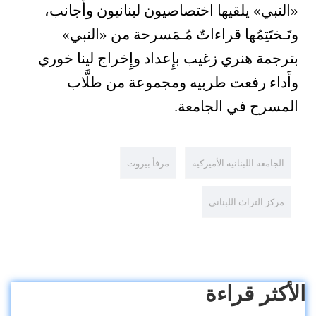
«النبي» يلقيها اختصاصيون لبنانيون وأَجانب،
وتَـختَتِمُها قراءاتٌ مُـمَسرحة من «النبي»
بترجمة هنري زغيب بإِعداد وإِخراج لينا خوري
وأَداء رفعت طربيه ومجموعة من طلَّاب
المسرح في الجامعة.
الجامعة اللبنانية الأميركية
مرفأ بيروت
مركز التراث اللبناني
الأكثر قراءة