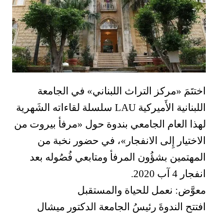
اختتَمَ «مركز التراث اللبناني» في الجامعة
اللبنانية الأَميركية LAU سلسلة لقاءاته الشَهرية
لهذا العام الجامعي بندوة حول «مرفأ بيروت من
الاختيار إِلى الانفجار»، في حضور نخبة من
المهتمين بشؤُون المرفأ ومتابعي فُصُوله بعد
انفجار 4 آب 2020.
معوَّض: نعمل للحياة والمستقبل
افتتح الندوةَ رئيسُ الجامعة الدكتور ميشال