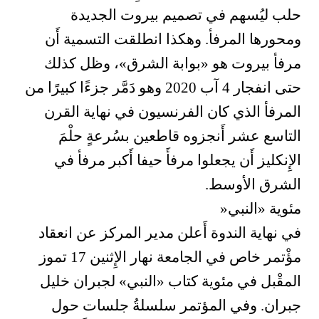
حلب ليُسهم في تصميم بيروت الجديدة
ومحورها المرفأ. وهكذا انطلقت التسمية أَن
مرفأ بيروت هو «بوابة الشرق»، وظل كذلك
حتى انفجار 4 آب 2020 وهو دَمَّر جزءًا كبيرًا من
المرفأ الذي كان الفرنسيون في نهاية القرن
التاسع عشر أَنجزوه قاطعين بسُرعةٍ حلْمَ
الإِنكليز أَن يجعلوا مرفأَ حيفا أَكبر مرفأ في
الشرق الأوسط.
مئوية «النبي«
في نهاية الندوة أَعلن مدير المركز عن انعقاد
مؤْتمر خاص في الجامعة نهار الإِثنين 17 تموز
المقْبل في مئوية كتاب «النبي» لجبران خليل
جبران. وفي المؤتمر سلسلةُ جلسات حول