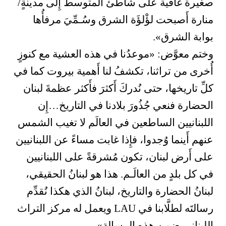
صغيرة غافية على شاطئ المتوسط إِلى مدينةٍ/
منارة أَصبحت لؤْلؤَة الشرق وسُـمِّيَ مرفأُها
بوابة الشرق».
وختم معوَّض: «موعدُنا في هذه العشية مع كنوزٍ
أُخرى من تراثنا، تكشفُ لنا أَهمية بيروت كما في
كلِّ تاريخها، حتى نُدركَ أَكثرَ فأَكثر عظمةَ لبنان
الحضارة فنعي جُذُورَ بلادنا في التاريخ…إِن
اللبنانيين الساطعين في العالَم لا تغيب الشمس
عنهم أَينما وُجدوا، فإِذا غابت مساءً عن اللبنانيين
على أَرض لبنان، تكون مُشرقةً على اللبنانيين
في كل بلدٍ من العالَـم. هذا هو لبنانُ الحقيقي،
لبنانُ الحضارة والتاريخ، لبنانُ الذي هكذا نُقدِّم
رسالتَه لطلَّابنا في LAU ويعمل له مركز التراث
اللبناني ضمن هذه الرسالة».