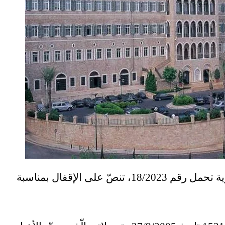
أصدرت ​رئاسة مجلس الوزراء​، مذكرة إدارية تحمل رقم 18/2023، تنصّ على الإقفال بمناسبة ​