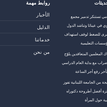
حديثات
روابط مهمة
الأخبار
مي تستنكر تدمير مجمع
ي في عيناثا وتناشد الدول
الدليل
برى للضغط لوقف استهداف
خدماتنا
ؤسسات التعليمية
من نحن
 المعلمين المتعاقدين يلوّح
ضراب مع بداية العام الدراسي
تأخر رفع أجر الساعة
ة من الجامعة اللبنانية تفوز
ئزة أفضل أطروحة دكتوراه
ية حول المرأة