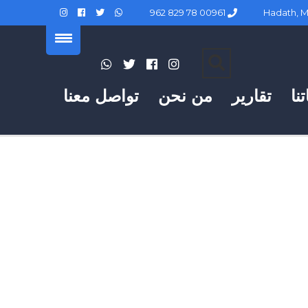
00961 78 829 962
نا
تقارير
من نحن
تواصل معنا