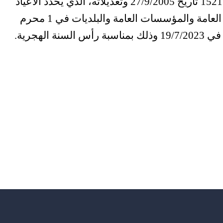
وجاء في المذكّرة: إستنادًا للمرسوم رقم 15215 تاريخ 27/9/2005 وتعديلاته، الّذي يحدّد الأعياد
والمناسبات الرّسميّة، تقفل جميع الادارات العامة والمؤسسات العامة والبلديات في 1 محرم