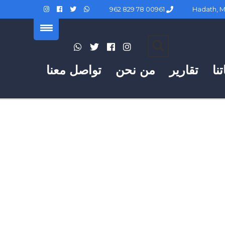
00961 78 829 962
نا
تقارير
من نحن
تواصل معنا