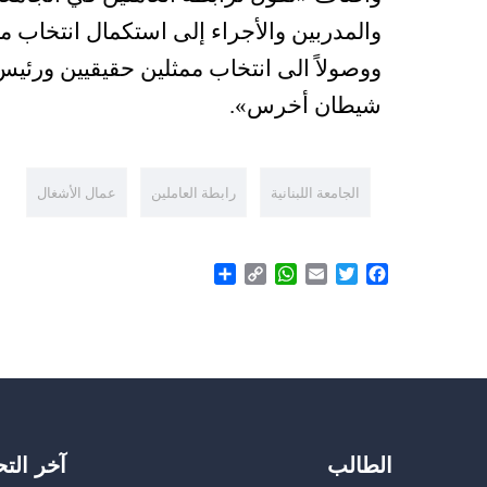
والمدربين والأجراء إلى استكمال انتخاب 
ووصولاً الى انتخاب ممثلين حقيقيين ورئ
شيطان أخرس».
الجامعة اللبنانية
رابطة العاملين
عمال الأشغال
Share
WhatsApp
Copy
Email
Twitter
Facebook
Link
الطالب
آخر الت