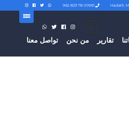
00961 78 829 962
نا
تقارير
من نحن
تواصل معنا