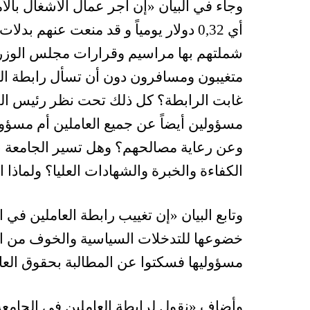
أي 0,32 دولار يومياً و قد منعت عنهم ب
شملتهم بها مراسيم وقرارات مجلس الوزراء 
متغيبون ومسافرون دون أن تسأل رابطة العا
غابت الرابطة؟ كل ذلك تحت نظر رئيس الجا
مسؤولين أيضاً عن جميع العاملين أم مسؤو
وعن رعاية مصالحهم؟ وهل تسير الجامعة با
الكفاءة والخبرة والشهادات العليا؟ ولماذا ال
وتابع البيان «إن تغييب رابطة العاملين في ا
خضوعها للتدخلات السياسية والخوف من 
مسؤوليها فسكتوا عن المطالبة بحقوق العا
وأضاف «نقول لرابطة العاملين في الجامعة 