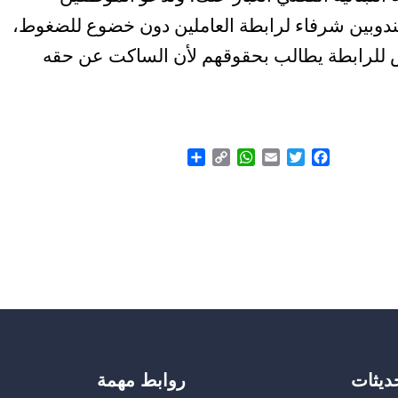
مندوبين شرفاء لرابطة العاملين دون خضوع للضغوط،
يس للرابطة يطالب بحقوقهم لأن الساكت عن حقه
Share
WhatsApp
Copy
Email
Twitter
Facebook
Link
حديثات
روابط مهمة