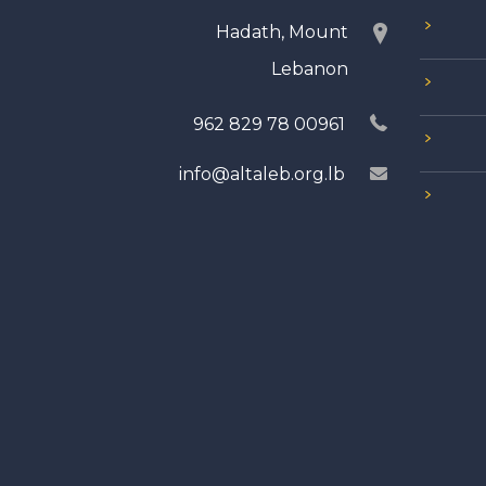
Hadath, Mount
Lebanon
00961 78 829 962
info@altaleb.org.lb