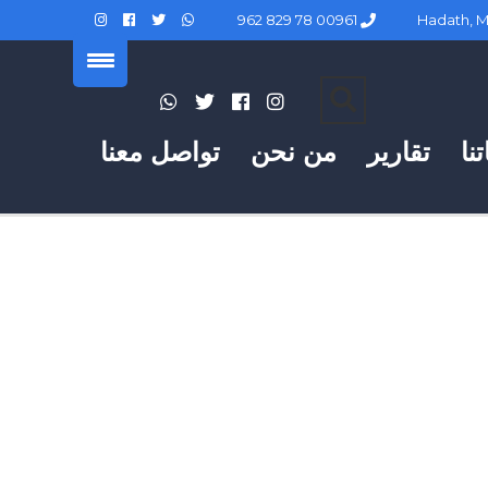
00961 78 829 962
نا
تقارير
من نحن
تواصل معنا