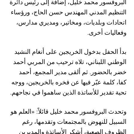
البروفسور محمد خليل، إضافة إلى رئيس دائرة
التنظيم المدني المهندس حسن الحاج، ورؤساء
اتحادات وبلديات، ومخاتير، ومديري مدارس،
وفعاليات أخرى.
بدأ الحفل بدخول الخريجين على أنغام النشيد
الوطني اللبناني، تلاه ترحيب من المربي أحمد
خضر بالحضور. ثم ألقى مدير المجمع، أحمد
كفا، كلمة عبّر فيها عن فخره بالخريجين، ووجه
تحية تقدير للأساتذة الذين ساهموا في نجاحهم.
وتحدث البروفسور محمد خليل قائلاً: «العلم هو
السبيل للنهوض بالمجتمعات وتقدمها، رغم
الظروف الصعبة، أشكر الأساتذة والمديرين