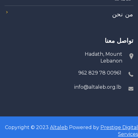
من نحن
تواصل معنا
Hadath, Mount
Lebanon
00961 78 829 962
info@altaleb.org.lb
Copyright © 2023
Altaleb
Powered by
Prestige Digital
Services