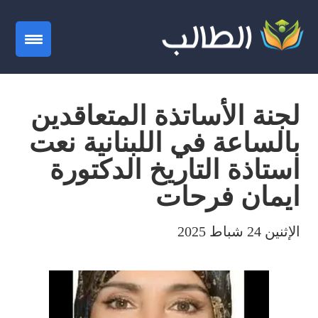
gation
لجنة الأساتذة المتعاقدين
بالساعة في اللبنانية نعت
استاذة التاريخ الدكتورة
ايمان فرحات
الإثنين 24 شباط 2025