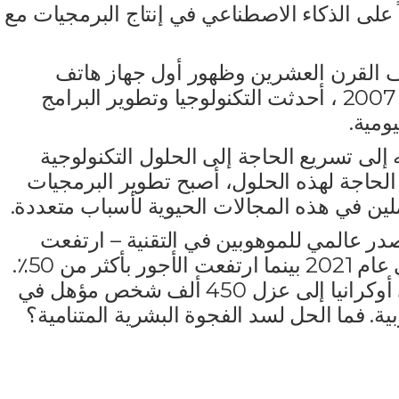
اً على الذكاء الاصطناعي في إنتاج البرمجيات مع
ف القرن العشرين وظهور أول جهاز هاتف
محمول iPhone من Apple في عام 2007 ، أحدثت التكنولوجيا وتطوير البرامج
يومية.
 إلى تسريع الحاجة إلى الحلول التكنولوجية
د الحاجة لهذه الحلول، أصبح تطوير البرمجيات
املين في هذه المجالات الحيوية لأسباب متعددة.
در عالمي للموهوبين في التقنية – ارتفعت
معدلات التناقص إلى أكثر من 30٪ في عام 2021 بينما ارتفعت الأجور بأكثر من 50٪.
في الوقت نفسه، كما أدت الحرب في أوكرانيا إلى عزل 450 ألف شخص مؤهل في
ية. فما الحل لسد الفجوة البشرية المتنامية؟