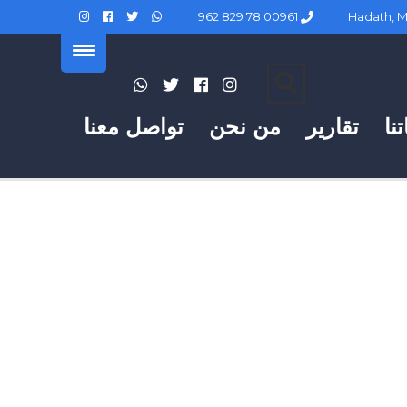
00961 78 829 962
نا
تقارير
من نحن
تواصل معنا